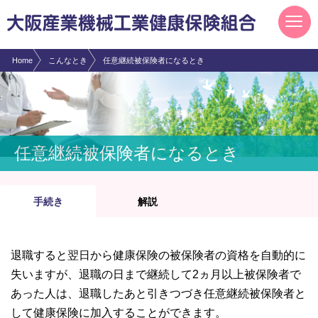
現在表示しているページの位置です。
ページ内を移動するためのリンクです。
サイト内の主なカテゴリメニューへ移動します
このページの本文へ移動します
Home
こんなとき
任意継続被保険者になるとき
任意継続被保険者になるとき
手続き
解説
退職すると翌日から健康保険の被保険者の資格を自動的に
失いますが、退職の日まで継続して2ヵ月以上被保険者で
あった人は、退職したあと引きつづき任意継続被保険者と
して健康保険に加入することができます。