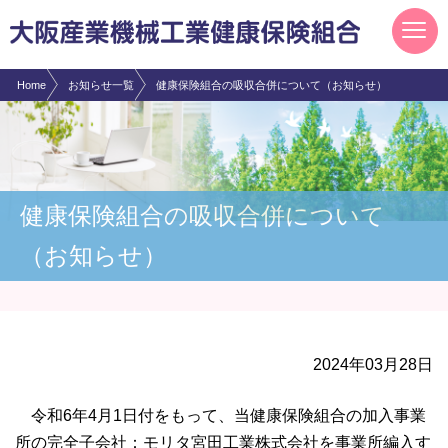
現在表示しているページの位置です。
ページ内を移動するためのリンクです。
サイト内の主なカテゴリメニューへ移動します
このページの本文へ移動します
Home
お知らせ一覧
健康保険組合の吸収合併について（お知らせ）
健康保険組合の吸収合併について
（お知らせ）
2024年03月28日
令和6年4月1日付をもって、当健康保険組合の加入事業
所の完全子会社：モリタ宮田工業株式会社を事業所編入す